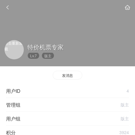
点击重新加
特价机票专家
载
Lv.7
版主
发消息
用户ID
4
管理组
版主
用户组
版主
积分
3924